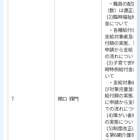
・職員の配置
（数）は適正か
(2)臨時福祉給
金について
・各種給付金
支給対象者及び
付額の実態、更
申請から支給ま
の流れについて
(3)子育て世帯
時特例給付金に
いて
・支給対象者
び対象児童並び
給付額の実態、
7
関口 輝門
に申請から支給
での流れについ
(4)障がい者福
の実態について
(5)制度改正に
る第6期介護保