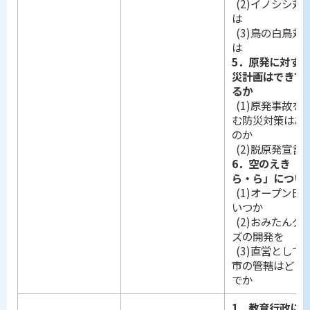
(2)イノシシ対
は
(3)鳥の白鳥対
は
5．原発に対す
災計画はできて
るか
(1)原発事故を
む防災対策はあ
のか
(2)脱原発宣言
6．空のえき「
ら・ら」につい
(1)オープン日
いつか
(2)おみたんグ
ズの開発を
(3)直営として
市の管轄はどこ
でか
1．教育行政に