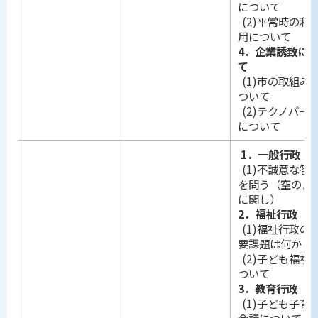
について
(2)平常時の利
用について
4．企業誘致に
て
(1)市の取組み
ついて
(2)テクノパー
について
1．一般行政
(1)不誠意な答
を問う（空のえ
に関し）
2．福祉行政
(1)福祉行政の
要課題は何か
(2)子ども福祉
ついて
3．教育行政
(1)子ども子育
会議について