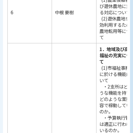
び遊休農地に対
6
中根 要樹
る対応について
(2)遊休農地を
効利用するため
農地転用等につ
て
1．地域及び高
福祉の充実につ
て
(1)市福祉事務
に於ける機能に
いて
・2支所はどの
うな機能を持ち
どのような業務
容で稼動してい
のか。
・予算執行管
は適正に行われ
いるのか。