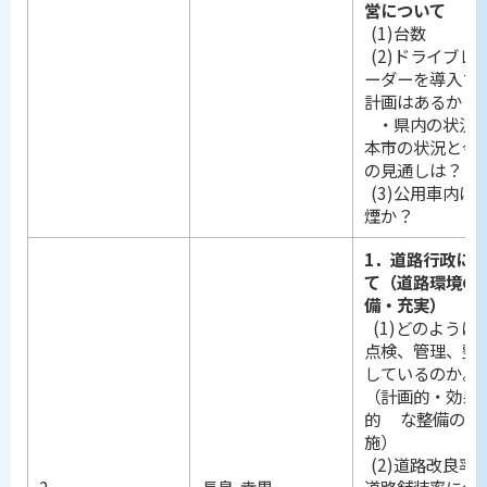
営について
(1)台数
(2)ドライブレ
ーダーを導入す
計画はあるか？
・県内の状況
本市の状況と今
の見通しは？
(3)公用車内は
煙か？
1．道路行政に
て（道路環境の
備・充実）
(1)どのように
点検、管理、整
しているのか。
（計画的・効果
的 な整備の実
施）
(2)道路改良率
2
長島 幸男
道路舗装率につ