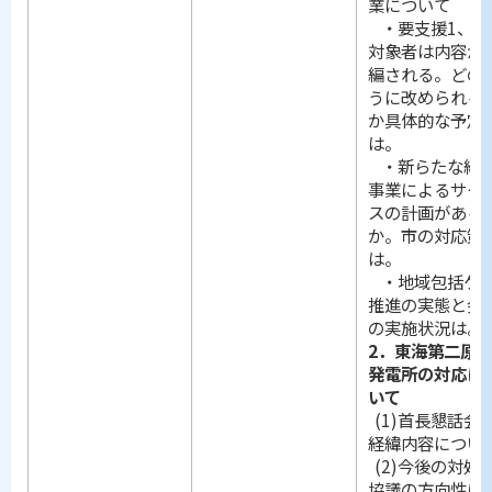
業について
・要支援1、2
対象者は内容が
編される。どの
うに改められる
か具体的な予定
は。
・新らたな総
事業によるサー
スの計画がある
か。市の対応策
は。
・地域包括ケ
推進の実態と会
の実施状況は。
2．東海第二原
発電所の対応に
いて
(1)首長懇話会
経緯内容につい
(2)今後の対処
協議の方向性に