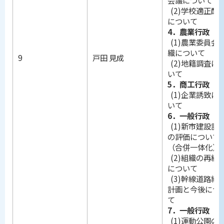
(2)学校適正配
について
4．農業行政
(1)農業委員会
織について
9
戸田 見成
(2)地籍調査に
いて
5．商工行政
(1)企業誘致に
いて
6．一般行政
(1)新市建設計
の評価について
（合併一体化）
(2)組織の再編
について
(3)幹線道路網
計画と今後につ
て
7．一般行政
(1)運動公園の