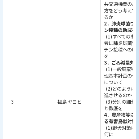
共交通機関のあ
方をどう考えて
るか
2．肺炎球菌ワ
ン接種の助成を
(1)すべての高
者に肺炎球菌ワ
チン接種への助
を
3．ごみ減量対
(1)一般廃棄物
理基本計画の骨
について
(2)どのように
進させるのか
3
福島 ヤヨヒ
(3)分別の細分
と徹底を
4．農産物等に
る有害鳥獣対策
(1)野犬対策は
何に