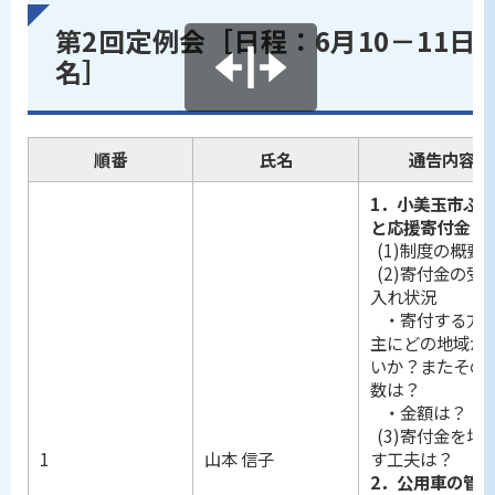
第2回定例会［日程：6月10－11日、
名］
順番
氏名
通告内容
1．小美玉市ふ
と応援寄付金
(1)制度の概要
(2)寄付金の受
入れ状況
・寄付する方
主にどの地域が
いか？またその
数は？
・金額は？
(3)寄付金を増
1
山本 信子
す工夫は？
2．公用車の管