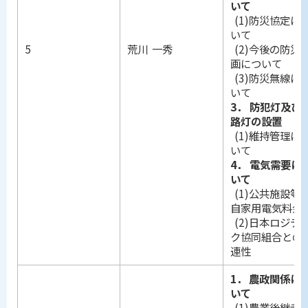
いて
(1)防災協定に
いて
5
荒川 一秀
(2)今後の防災
画について
(3)防災無線に
いて
3． 防犯灯及び
路灯の設置
(1)維持管理に
いて
4． 電気需要に
いて
(1)公共施設等
自家用電気料金
(2)日本ロジテ
ク協同組合との
連性
1．
農政関係に
いて
(1)農業後継者