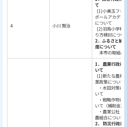
て
(1)小美玉フッ
ボールアカデミ
について
4
小川 賢治
(2)羽鳥小学校
り方検討につい
2．ふるさと納
度について
本市の取組み
1．
農業行政に
いて
(1)新たな農村
業政策について
・水田対策に
いて
・戦略作物に
いて（補助金）
・農業公社・
農組合について
2． 防災行政に