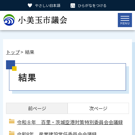
やさしい日本語
ひらがなをつける
トップ
> 結果
結果
前ページ
次ページ
令和８年 百里・茨城空港対策特別委員会会議録
令和8年 産業建設常任委員会会議録