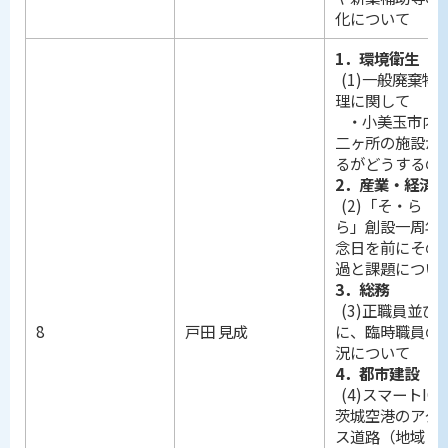
化について
1．環境衛生
(1)一般廃棄物
理に関して
・小美玉市内
二ヶ所の施設が
るがどうするの
2．産業・経済
(2)「そ・ら・
ら」創設一周年
念日を前にその
過と課題につい
3．総務
(3)正職員並び
8
戸田 見成
に、臨時職員の
況について
4．都市建設
(4)スマートIC
茨城空港のアク
ス道路（地域と