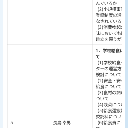
んでいるか
(2)小規模事業
登録制度の活用
なされているか
(3)消費喚起の
味においても制
確立を願うが
1．学校給食に
て
(1)学校給食セ
ターの運営方法
検討について
(2)安全・安心
給食について
(3)食材の調達
ついて
(4)残菜につい
(5)給食運搬業
委託料について
5
長島 幸男
(6)給食費につ