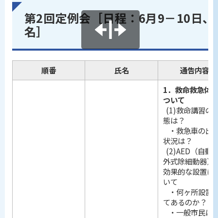
第2回定例会［日程：6月9－10日、
名］
順番
氏名
通告内容
1．救命救急体
ついて
(1)救命講習の
態は？
・救急車の出
状況は？
(2)AED（自動
外式除細動器）
効果的な設置に
いて
・何ヶ所設置
てあるのか？
・一般市民に