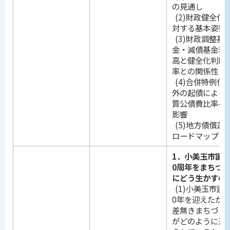
の見通し
(2)財政健全化
対する基本姿勢
(3)財政調整基
金・減債基金現
高と健全化判断
率との関係性
(4)合併特例債
外の起債による
質公債費比率へ
影響
(5)地方債償還
ロードマップ
1．小美玉市誕生
0周年をまちづ
にどう生かすの
(1)小美玉市誕
0年を迎えたが
差無きまちづく
がどのように進