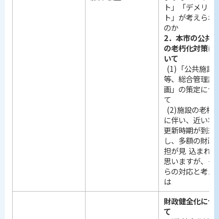
ト」「デメリッ
ト」が考えられ
のか
2．本市の公共
の老朽化対策に
いて
(1)「公共施設
等、総合管理計
画」の策定につ
て
(2)施設の老朽
に伴い、近い将
更新時期が到来
し、多額の財政
担が見 込まれる
思いますが、そ
らの対応と考え
は
財政健全化につ
て