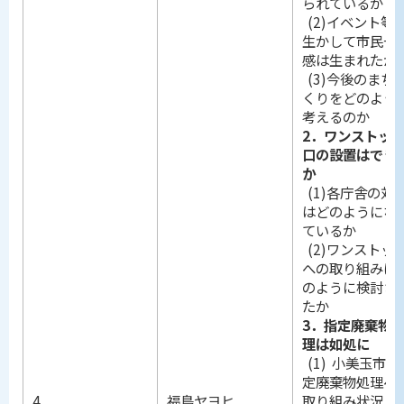
られているか
(2)イベント等
生かして市民一
感は生まれたか
(3)今後のまち
くりをどのよう
考えるのか
2．ワンストッ
口の設置はでき
か
(1)各庁舎の対
はどのようにな
ているか
(2)ワンストッ
への取り組みは
のように検討さ
たか
3．指定廃棄物
理は如処に
(1) 小美玉市の
定廃棄物処理へ
4
福島ヤヨヒ
取り組み状況