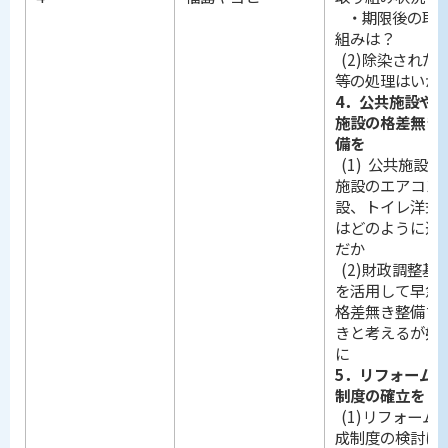
・期限後の取
組みは？
(2)除染された
等の処理はいか
4．公共施設や
施設の格差無き
備を
(1) 公共施設教
施設のエアコン
設、トイレ洋式
はどのように進
だか
(2)財政調整基
を活用して早急
格差無き整備す
きと考えるが如
に
5．リフォーム
制度の確立を
(1)リフォーム
成制度の検討は