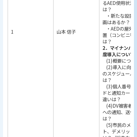
るAED使用状況
は？
・新たな設置
画はあるか？
・AEDの屋外
1
山本 信子
置（コンビニ等
は？
2．マイナンバ
度導入について
(1)概要につい
(2)導入に向け
のスケジュール
は？
(3)個人番号カ
ドと通知カード
違いは？
(4)DV被害者
への通知、送付
は？
(5)市民のメリ
ト、デメリット