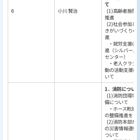
て
6
小川 賢治
(1)高齢者施策
推進
(2)社会参加と
きがいづくりの
進
・就労支援の
進（シルバー人
センター）
・老人クラブ
動の活動支援に
いて
1．消防につい
(1)消防団環境
備について
・ホース乾燥
の整備推進を
(2)消防本部か
の災害情報連絡
ついて