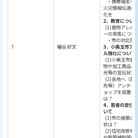
・携帯端末へ
火災情報伝達の
化を
2．教育につい
(1)食物アレル
ーの実態につい
・市の対応策
7
幡谷 好文
3．小美玉市ア
ル強化について
(1)小美玉市農
物や加工商品、
光等の宣伝状況
(2)各地へ（就
先等）アンテナ
ョップを設置し
は？
4．若者の定住
いて
(1)市の施策の
状は？
(2)住宅改修補
や新築補助等の