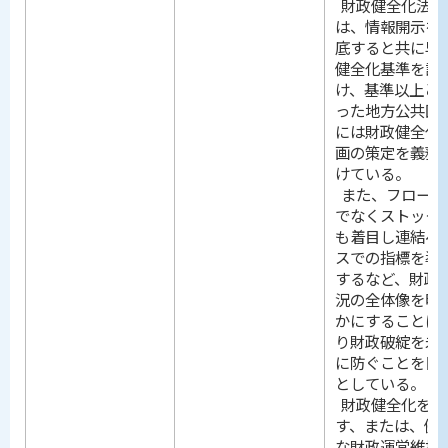
財政健全化法で
は、情報開示を
底すると共に早
健全化基準を設
け、基準以上と
った地方公共団
には財政健全化
画の策定を義務
けている。
また、フローだ
でなくストック
も着目し連結ベ
スでの指標を導
するなど、財政
況の全体像を明
かにすることに
り財政破綻を未
に防ぐことを目
としている。
財政健全化を目
す、または、健
な財政運営維持