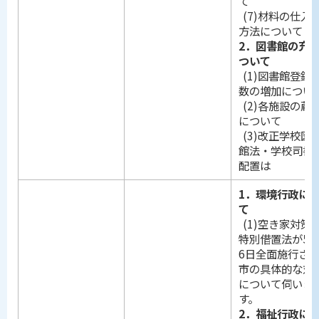
て
(7)材料の仕入
方法について
2．図書館の充
ついて
(1)図書館登録
数の増加につい
(2)各施設の蔵
について
(3)改正学校図
館法・学校司書
配置は
1．環境行政に
て
(1)空き家対策
特別借置法が5月
6日全面施行さ
市の具体的な対
について伺いま
す。
2．福祉行政に