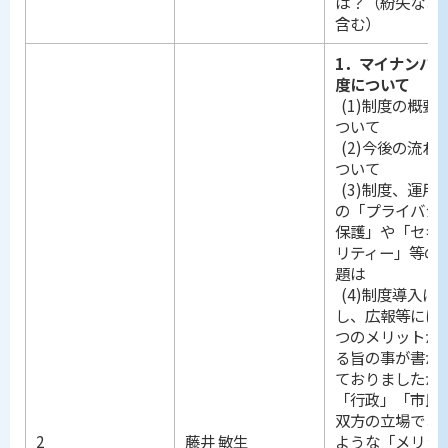
は？（紛失など
含む）
1．マイナンバ
度について
(1)制度の概要
ついて
(2)今後の流れ
ついて
(3)制度、運用
の「プライバシ
保護」や「セキ
リティー」等の
題は
(4)制度導入に
し、広報等には
つのメリットが
る旨の事が書か
ておりましたが
「行政」「市民
双方の立場でど
2
藤井 敏生
ような「メリッ