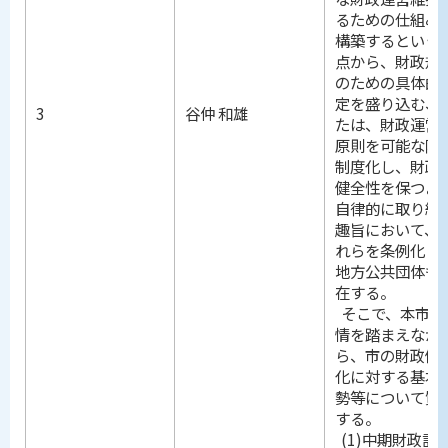
るための仕組み
構築するという
点から、財政規
のための具体的
定を盛り込む、
3
谷仲 和雄
たは、財政運営
原則を可能な限
制度化し、財政
健全性を保つよ
自律的に取り組
趣旨において、
れらを条例化し
地方公共団体も
在する。
そこで、本市の
情を踏まえなが
ら、市の財政健
化に対する基本
勢等について質
する。
(1)中期財政計