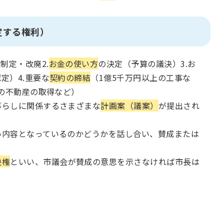
定する権利）
制定・改廃2.
お金の使い方
の決定（予算の議決）3.お
定）4.重要な
契約の締結
（1億5千万円以上の工事な
の不動産の取得など）
暮らしに関係するさまざまな
計画案（議案）
が提出され
い内容となっているのかどうかを話し合い、賛成または
決権
といい、市議会が賛成の意思を示さなければ市長は