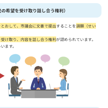
民の希望を受け取り話し合う権利）
をとおして、市議会に文書で提出
することを
請願（せい
を受け取り、内容を話し合う権利
が認められています。
いいます。