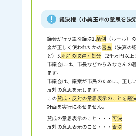
議決権（小美玉市の意思を決
議会が行う主な議決1.
条例
（ルール）の
金が正しく使われたかの
審査
（決算の認
ど）5.
財産の取得・処分
（2千万円以上
市議会には、市長などからみなさんの
ます。
市議会は、議案が市民のために、正し
反対の意思を示します。
この
賛成・反対の意思表示のことを議
計画を実行に移せません。
賛成の意思表示のこと・・・
可決
反対の意思表示のこと・・・
否決