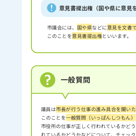
意見書提出権（国や県に意見
市議会には、
国や県
などに
意見を文書
このことを
意見書提出権
といいます。
一般質問
議員は
市長が行う仕事の進み具合を聞いた
このことを
一般質問（いっぱんしつもん）
市役所の仕事が正しく行われているかどう
れているかどうかなどについて、チェック