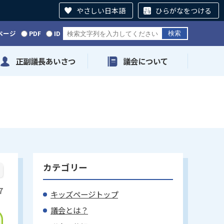
やさしい日本語
ひらがなをつける
ページ
PDF
ID
正副議長あいさつ
議会について
カテゴリー
7
キッズページトップ
議会とは？