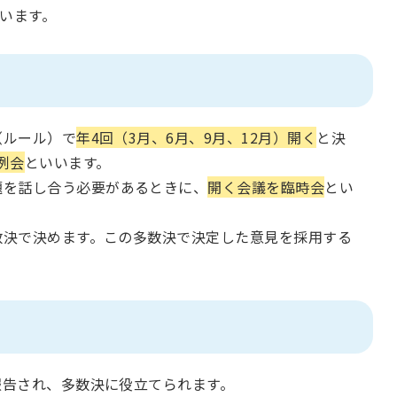
います。
（ルール）で
年4回（3月、6月、9月、12月）開く
と決
例会
といいます。
題を話し合う必要があるときに、
開く会議を臨時会
とい
数決で決めます。この多数決で決定した意見を採用する
報告され、多数決に役立てられます。