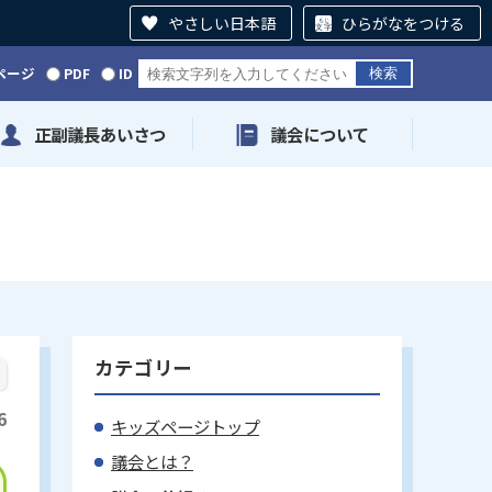
やさしい日本語
ひらがなをつける
ページ
PDF
ID
正副議長あいさつ
議会について
カテゴリー
6
キッズページトップ
議会とは？