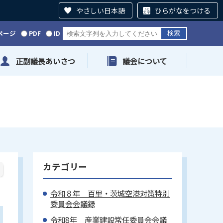
やさしい日本語
ひらがなをつける
ページ
PDF
ID
正副議長あいさつ
議会について
カテゴリー
令和８年 百里・茨城空港対策特別
委員会会議録
令和8年 産業建設常任委員会会議