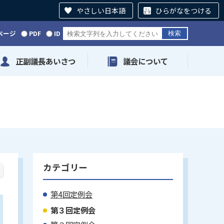
やさしい日本語
ひらがなをつける
ページ
PDF
ID
正副議長あいさつ
議会について
カテゴリー
第4回定例会
第３回定例会