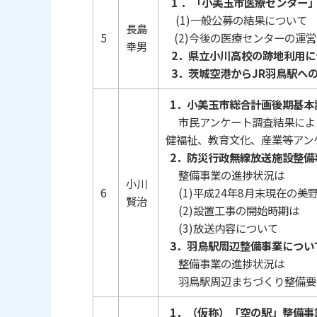
1 ．「小美玉市医療センター
(1)一般公募の結果について
長島
5
(2)今後の医療センターの運
幸男
2．県立小川高校の跡地利用に
3．茨城空港からJR羽鳥駅へ
1．小美玉市総合計画後期基本
市民アンケート調査結果によ
健福祉、教育文化、産業等アン
2．防災行政無線放送施設整備
整備事業の進捗状況は
小川
6
(1)平成24年8月末現在の美
賢治
(2)設置工事の開始時期は
(3)放送内容について
3．羽鳥駅周辺整備事業につい
整備事業の進捗状況は
羽鳥駅周辺まちづくり整備要
1．（仮称）「空の駅」整備事