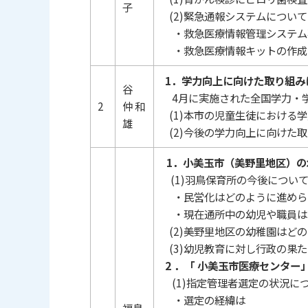
子
(2)緊急通報システムについて
・救急医療情報管理システム
・救急医療情報キットの作成
1．学力向上に向けた取り組み
谷
4月に実施された全国学力・
2
仲 和
(1)本市の児童生徒における
雄
(2)今後の学力向上に向けた
1．小美玉市（美野里地区）の
(1)羽鳥保育所の今後につい
・民営化はどのように進めら
・現在通所中の幼児や職員
(2)美野里地区の幼稚園はど
(3)幼児教育に対し行政の果
2 ．「 小美玉市医療センター
(1)指定管理者選定の状況に
・選定の経緯は