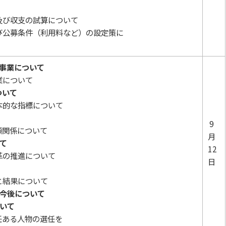
及び収支の試算について
び公募条件（利用料など）の設定策に
備事業について
業について
ついて
本的な指標について
9
頼関係について
月
て
12
革の推進について
日
と結果について
の今後について
いて
任ある人物の選任を