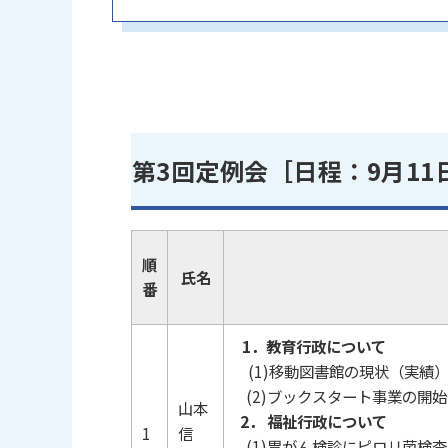
第3回定例会［日程：9月11
順
氏名
番
1．教育行政について
(1)移動図書館の現状（実績
(2)ブックスタート事業の開
山本
2．
福祉行政について
1
信
(1)胃がん検診にピロリ菌検