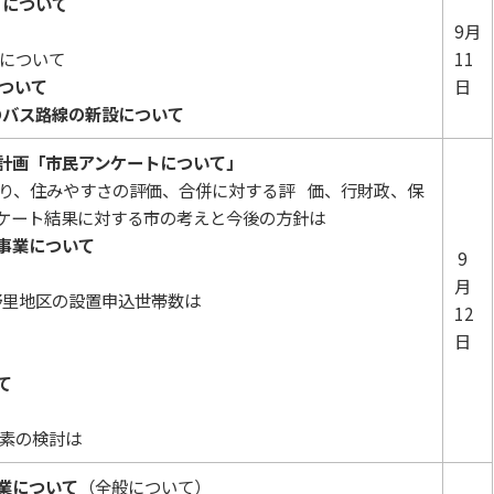
」について
9月
営について
11
ついて
日
のバス路線の新設について
計画「市民アンケートについて」
り、住みやすさの評価、合併に対する評 価、行財政、保
ケート結果に対する市の考えと今後の方針は
事業について
9
月
野里地区の設置申込世帯数は
12
日
て
素の検討は
業について
（全般について）