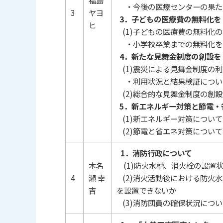
福島
・今後の医療センターの果た
3
ヤヨ
3．子どもの医療費の無料化を
ヒ
(1)子どもの医療費の無料化
・小学校卒業までの無料化を
4．新たな見舞金制度の創設を
(1)震災による見舞金制度の
・利用状況と結果検証につい
(2)総合的な見舞金制度の創
5．新エネルギー対策と節電・
(1)新エネルギー対策について
(2)節電と省エネ対策について
1．消防行政について
木名
(1)防火水槽、消火栓の設置
4
瀬 幸
(2)消火活動後における防火
吉
を設置できないか
(3)消防団員の確保状況につ