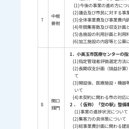
(1)今後の事業の進め方につ
(2)議会及び市民に対する事
中根
7
(3)全体事業費及び事業費内
要樹
(4)年間集客数及び収支計画
(5)各施設の利用計画と利用
(6)加工施設の内容等と公募
1．小美玉市医療センターの指
(1)指定管理者評価選定方法
(2)長期収支計画（損益計算
て
(3)開設後、医療施設・機器
いて
(4)本契約に関わる市の対応
関口
8
2 ．（ 仮称）「空の駅」整備
輝門
(1)事業の進捗状況について
(2)集客力の具体策について
(3)総事業費計画に関わる建