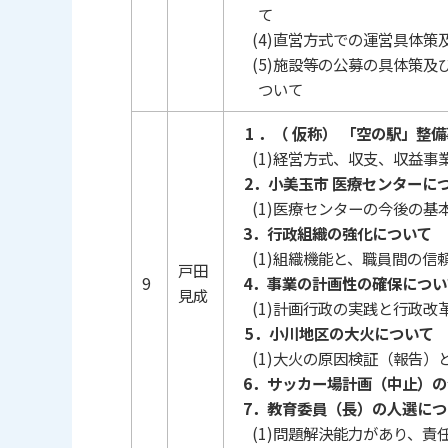
て
(4)直営方式での運営具体策
(5)施設等の公募の具体策及
ついて
1 ．（ 仮称） 「空の駅」整
(1)経営方式、収支、収益事
2．小美玉市 医療センターに
(1)医療センターの今後の基
3．行政組織の強化について
(1)組織機能と、職員間の信
戸田
9
4．事業の計画性の確保につい
見成
(1)計画行政の実践と行政改
5．小川地区の大火について
(1)大火の原因検証（報告）
6．サッカー場計画（中止）
7．教育委員（長）の人選につ
(1)問題解決能力があり、責