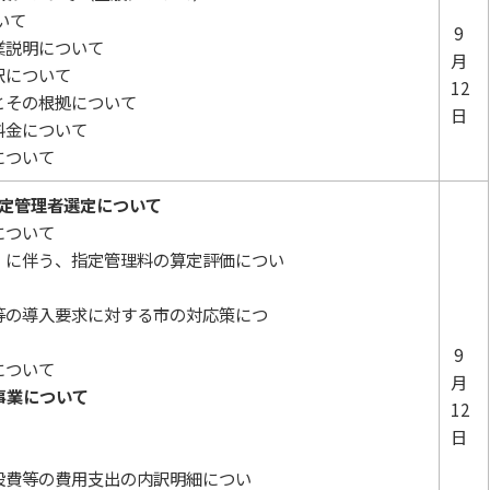
いて
9
業説明について
月
訳について
12
とその根拠について
日
料金について
について
定管理者選定について
について
）に伴う、指定管理料の算定評価につい
等の導入要求に対する市の対応策につ
9
について
月
事業について
12
日
設費等の費用支出の内訳明細につい