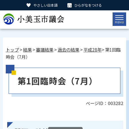
やさしい日本語
ひらがなをつける
トップ
>
結果
>
審議結果
>
過去の結果
>
平成28年
> 第1回臨
時会（7月）
第1回臨時会（7月）
ページID：003282