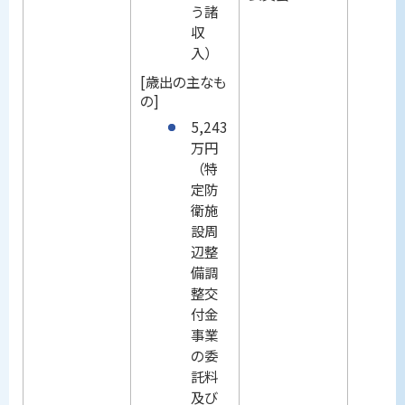
う諸
収
入）
[歳出の主なも
の]
5,243
万円
（特
定防
衛施
設周
辺整
備調
整交
付金
事業
の委
託料
及び