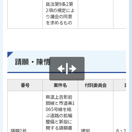
員法第9条2第
2項の規定によ
り議会の同意
を求めるもの
請願・陳情
番号
案件名
付託委員会
議
県道上吉影岩
間線と市道美1
065号線を結
ぶ道路の拡幅
整備と新設に
関する請願書
請願2号
建設
6・25