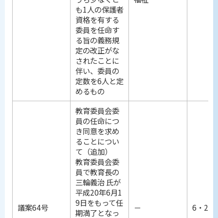
も1人の保護者
資格を有する
委員を任命す
る旨の義務規
定の改正がな
されたことに
伴い、委員の
定数を6人と定
めるもの
教育委員会委
員の任命につ
き同意を求め
ることについ
て（追加）
教育委員会委
員で教育長の
三輪義治 氏が
平成20年6月1
9日をもって任
議案64号
－
6・25
期満了となっ