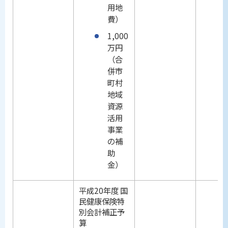
用地
費）
1,000
万円
（合
併市
町村
地域
資源
活用
事業
の補
助
金）
平成20年度 国
民健康保険特
別会計補正予
算