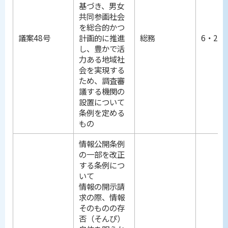
基づき、男女
共同参画社会
を総合的かつ
議案48号
計画的に推進
総務
6・25
し、豊かで活
力ある地域社
会を実現する
ため、調査審
議する機関の
設置について
条例を定める
もの
情報公開条例
の一部を改正
する条例につ
いて
情報の開示請
求の際、情報
そのものの存
否（そんぴ）