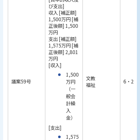
び支出]
収入 [補正額]
1,500万円 [補
正後額] 1,500
万円
支出 [補正額]
1,575万円 [補
正後額] 2,801
万円
[収入]
1,500
文教
議案59号
6・25
万円
福祉
（一
般会
計繰
入
金）
[支出]
1,575