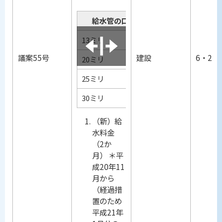
（新）加入金 
給水管の口径
加入金の額
13ミリ
94,500円
議案55号
建設
6・25
20ミリ
147,000円
25ミリ
210,000円
30ミリ
325,500円
（新）給
水料金
（2か
月） ＊平
成20年11
月から
（経過措
置のため
平成21年