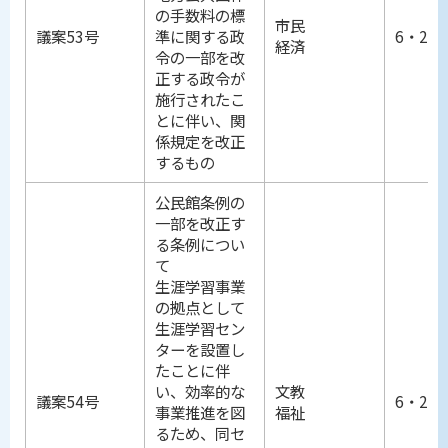
の手数料の標
市民
議案53号
準に関する政
6・25
経済
令の一部を改
正する政令が
施行されたこ
とに伴い、関
係規定を改正
するもの
公民館条例の
一部を改正す
る条例につい
て
生涯学習事業
の拠点として
生涯学習セン
ターを設置し
たことに伴
い、効率的な
文教
議案54号
6・25
事業推進を図
福祉
るため、同セ