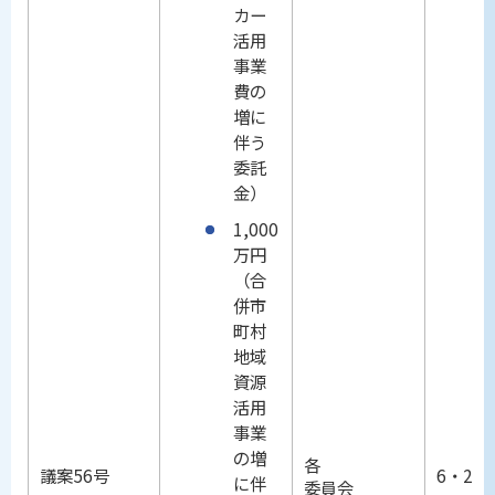
カー
活用
事業
費の
増に
伴う
委託
金）
1,000
万円
（合
併市
町村
地域
資源
活用
事業
の増
各
議案56号
6・25
に伴
委員会