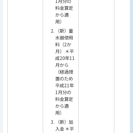
1月分の
料金算定
から適
用）
（新）量
水器使用
料（2か
月） ＊平
成20年11
月から
（経過措
置のため
平成21年
1月分の
料金算定
から適
用）
（新）加
入金 ＊平