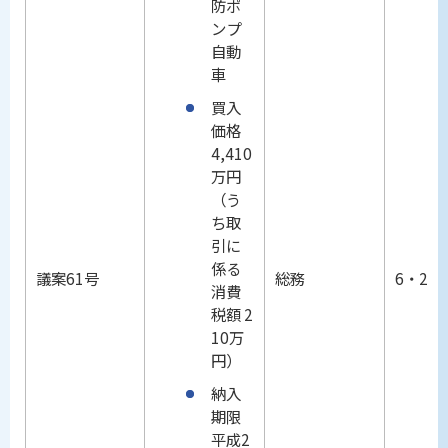
防ポ
ンプ
自動
車
買入
価格
4,410
万円
（う
ち取
引に
係る
議案61号
総務
6・25
消費
税額 2
10万
円）
納入
期限
平成2