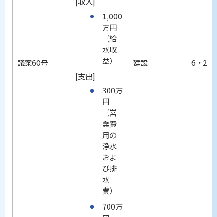
[収入]
1,000
万円
（給
水収
益）
議案60号
建設
6・25
[支出]
300万
円
（営
業費
用の
浄水
およ
び排
水
費）
700万