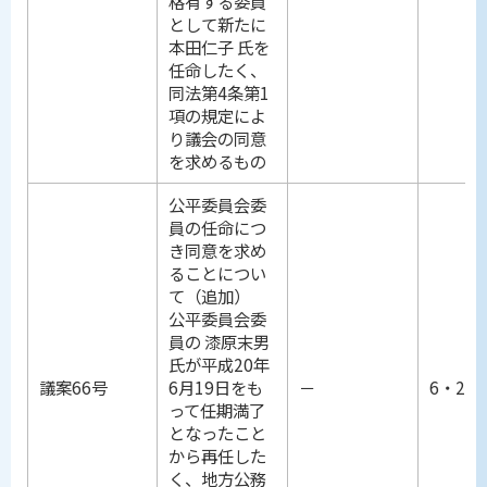
格有する委員
として新たに
本田仁子 氏を
任命したく、
同法第4条第1
項の規定によ
り議会の同意
を求めるもの
公平委員会委
員の任命につ
き同意を求め
ることについ
て（追加）
公平委員会委
員の 漆原末男
氏が平成20年
議案66号
6月19日をも
－
6・25
って任期満了
となったこと
から再任した
く、地方公務