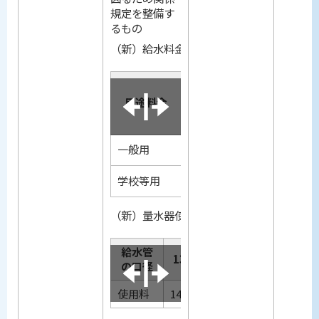
規定を整備す
るもの
（新）給水料金（2か月） ＊平成20年11
定か
基本料金
用途料金
水量
料金
一般用
3
2,940円
20m
まで
学校等用
3
5,880円
40m
まで
（新）量水器使用料（2か月） ＊平成20年
金算定
給水管
13ミリ
20ミリ
25ミリ
の口径
使用料
147円
273円
294円