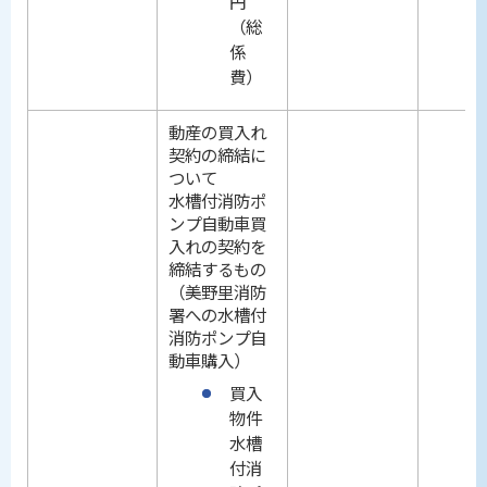
円
（総
係
費）
動産の買入れ
契約の締結に
ついて
水槽付消防ポ
ンプ自動車買
入れの契約を
締結するもの
（美野里消防
署への水槽付
消防ポンプ自
動車購入）
買入
物件
水槽
付消