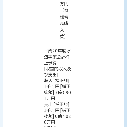
万円
（器
械備
品購
入
費）
平成20年度 水
道事業会計補
正予算
[収益的収入及
び支出]
収入 [補正額]
1千万円 [補正
後額] 7億3,90
1万円
支出 [補正額]
1千万円 [補正
後額] 6億7,02
6万円