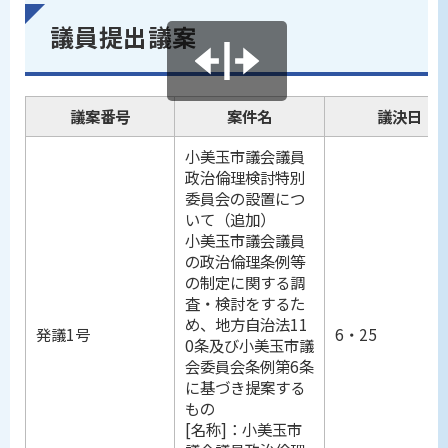
議員提出議案
議案番号
案件名
議決日
小美玉市議会議員
政治倫理検討特別
委員会の設置につ
いて（追加）
小美玉市議会議員
の政治倫理条例等
の制定に関する調
査・検討をするた
め、地方自治法11
発議1号
6・25
0条及び小美玉市議
会委員会条例第6条
に基づき提案する
もの
[名称]：小美玉市