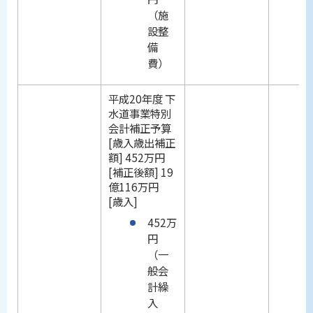
（施
設整
備
費）
平成20年度 下
水道事業特別
会計補正予算
[歳入歳出補正
額] 452万円
[補正後額] 19
億116万円
[歳入]
452万
円
（一
般会
計繰
入