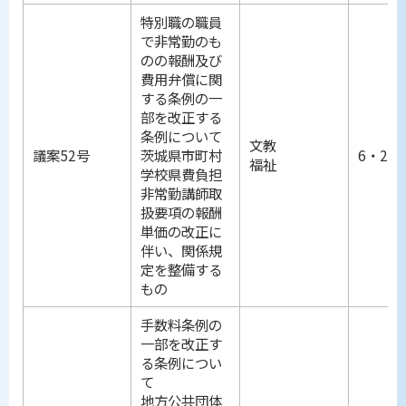
特別職の職員
で非常勤のも
のの報酬及び
費用弁償に関
する条例の一
部を改正する
条例について
文教
議案52号
茨城県市町村
6・25
福祉
学校県費負担
非常勤講師取
扱要項の報酬
単価の改正に
伴い、関係規
定を整備する
もの
手数料条例の
一部を改正す
る条例につい
て
地方公共団体