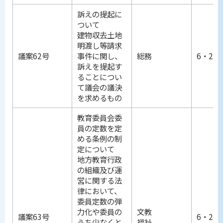
訴えの提起に
ついて
建物収去土地
明渡し等請求
議案62号
事件に関し、
総務
6・25
訴えを提起す
ることについ
て議会の議決
を求めるもの
教育委員会委
員の定数を定
める条例の制
定について
地方教育行政
の組織及び運
営に関する法
律において、
委員定数の弾
力化や委員の
文教
議案63号
6・25
うち少なくと
福祉