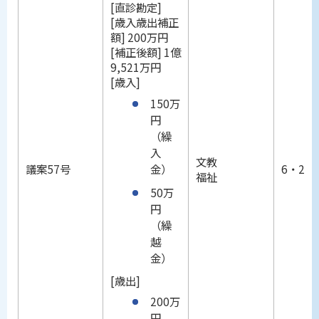
[直診勘定]
[歳入歳出補正
額] 200万円
[補正後額] 1億
9,521万円
[歳入]
150万
円
（繰
入
文教
金）
議案57号
6・25
福祉
50万
円
（繰
越
金）
[歳出]
200万
円