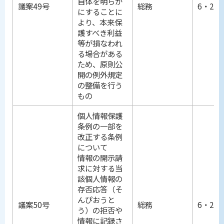
自体を明らか
議案49号
総務
6・25
にすることに
より、本来保
護すべき利益
等が損なわれ
る場合がある
ため、原則公
開の例外規定
の整備を行う
もの
個人情報保護
条例の一部を
改正する条例
について
情報の開示請
求に対する当
該個人情報の
存否応答（そ
んぴおうと
議案50号
総務
6・25
う）の拒否や
情報に記録さ