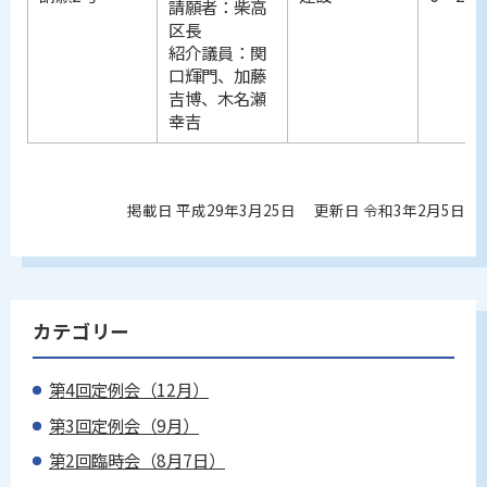
請願者：柴高
区長
紹介議員：関
口輝門、加藤
吉博、木名瀬
幸吉
掲載日 平成29年3月25日
更新日 令和3年2月5日
カテゴリー
第4回定例会（12月）
第3回定例会（9月）
第2回臨時会（8月7日）