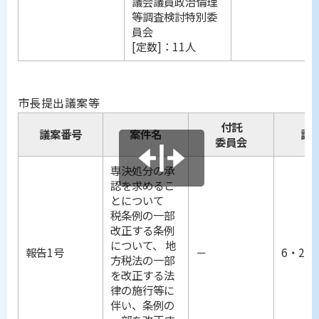
議会議員政治倫理
等調査検討特別委
員会
[定数]：11人
市長提出議案等
付託
議案番号
案件名
議
委員会
専決処分の承
認を求めるこ
とについて
税条例の一部
改正する条例
について、 地
報告1号
－
6・25
方税法の一部
を改正する法
律の施行等に
伴い、条例の