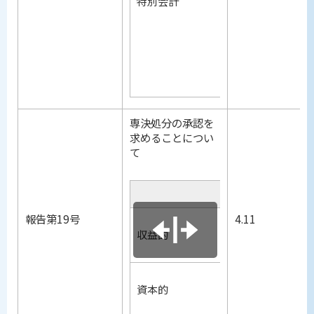
特別会計
介護保
下水道
農業集
霊 園
専決処分の承認を
求めることについ
て
平成18年度小
項目
報告第19号
4.11
収入
収益的
支出
収入
資本的
支出