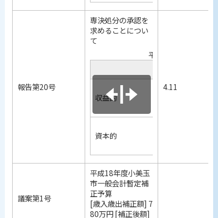
専決処分の承認を
求めることについ
て
平成18年度小美玉
項目
報告第20号
4.11
収入
収益的
支出
収入
資本的
支出
平成18年度小美玉
市一般会計暫定補
正予算
議案第1号
[歳入歳出補正額] 7
80万円 [補正後額]