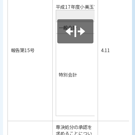
平成17年度小美玉市一般会計暫定予
会計別
一般会計
国民健康
報告第15号
4.11
国民健康
老人保
特別会計
介護保
下水道
農業集
霊 園
専決処分の承認を
求めることについ