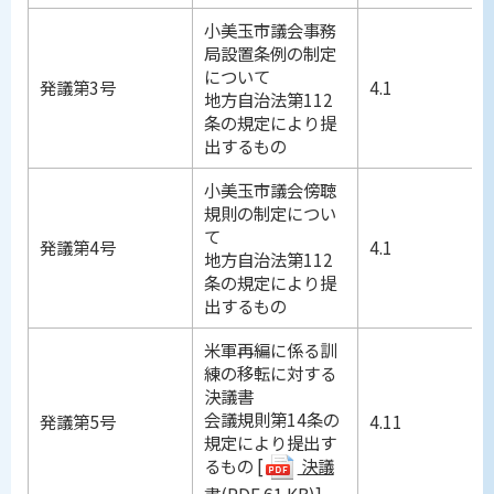
小美玉市議会事務
局設置条例の制定
について
発議第3号
4.1
地方自治法第112
条の規定により提
出するもの
小美玉市議会傍聴
規則の制定につい
て
発議第4号
4.1
地方自治法第112
条の規定により提
出するもの
米軍再編に係る訓
練の移転に対する
決議書
会議規則第14条の
発議第5号
4.11
規定により提出す
るもの [
決議
書(PDF 61 KB)
]