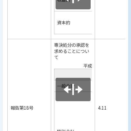
支出
収入
資本的
支出
専決処分の承認を
求めることについ
て
平成18年度小美玉市一
会計別
一般会計
国民健康
報告第18号
4.11
国民健康
老人保