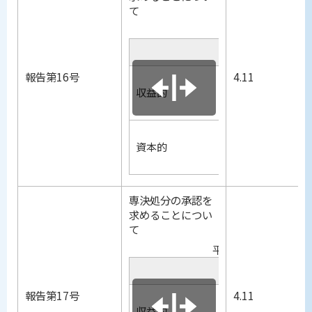
て
平成17年度小
項目
報告第16号
4.11
収入
収益的
支出
収入
資本的
支出
専決処分の承認を
求めることについ
て
平成17年度小美玉
項目
報告第17号
4.11
収入
収益的