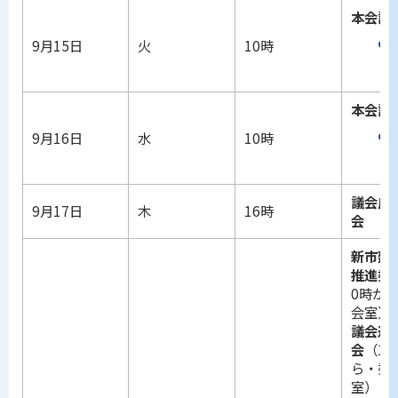
本会議
9月15日
火
10時
本会議
9月16日
水
10時
議会広
9月17日
木
16時
会
新市建
推進委
0時か
会室）
議会運
会
（11
ら・委
室）