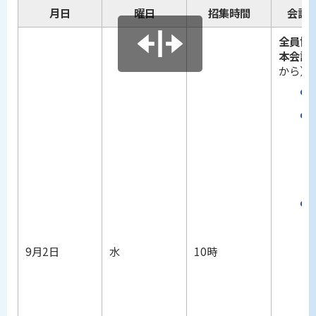
月日
曜日
招集時間
会議
全員協
本会議
から）
9月2日
水
10時