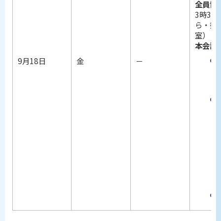
全員協
3時30
ら・委
室）
本会議
9月18日
金
－