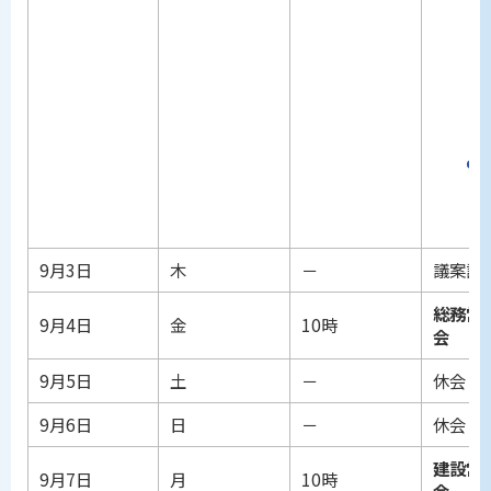
9月3日
木
－
議案調
総務常
9月4日
金
10時
会
9月5日
土
－
休会
9月6日
日
－
休会
建設常
9月7日
月
10時