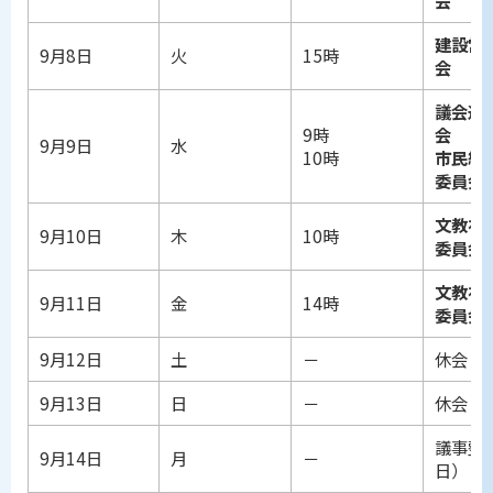
会
建設常
9月8日
火
15時
会
議会運
9時
会
9月9日
水
10時
市民経
委員会
文教福
9月10日
木
10時
委員会
文教福
9月11日
金
14時
委員会
9月12日
土
－
休会
9月13日
日
－
休会
議事整
9月14日
月
－
日）