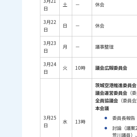
3月21
土
－
休会
日
3月22
日
－
休会
日
3月23
月
－
議事整理
日
3月24
火
10時
議会広報委員会
日
茨城空港推進委員会
議会運営委員会
（委
全員協議会
（委員会
本会議
3月25
委員長報告
水
13時
日
討論（議案2
荒川議員）