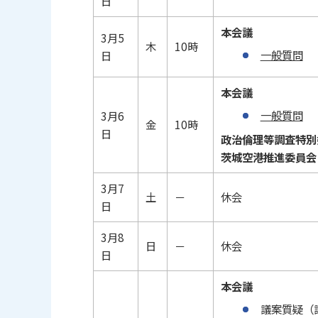
日
本会議
3月5
木
10時
一般質問
日
本会議
一般質問
3月6
金
10時
日
政治倫理等調査特別
茨城空港推進委員会
3月7
土
－
休会
日
3月8
日
－
休会
日
本会議
議案質疑（