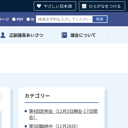
やさしい日本語
ひらがなをつける
ページ
PDF
ID
正副議長あいさつ
議会について
カテゴリー
第4回定例会（12月3日開会-17日閉
会）
第5回臨時会（11月26日）