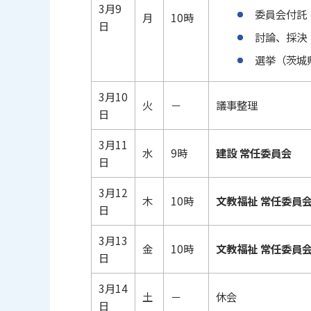
3月9
委員会付託
月
10時
日
討論、採決（
選挙（茨城
3月10
火
－
議事整理
日
3月11
水
9時
建設 常任委員会
日
3月12
木
10時
文教福祉 常任委員
日
3月13
金
10時
文教福祉 常任委員
日
3月14
土
－
休会
日