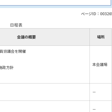
ページID：00326
日程表
会議の概要
場所
員協議会を開催
本会議場
施政方針
－
－