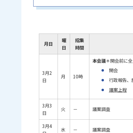
曜
招集
月日
日
時間
本会議
＊開会前に全
開会
3月2
月
10時
行政報告、
日
議案上程
3月3
火
－
議案調査
日
3月4
水
－
議案調査