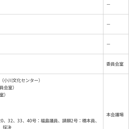
－
－
－
委員会室
（小川文化センター）
員会室）
室）
本会議場
0、32、33、40号：福島議員、請願2号：橋本員、
、採決