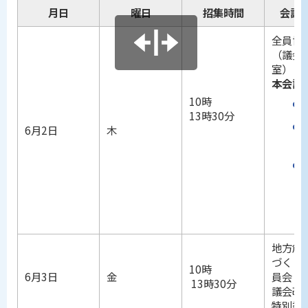
月日
曜日
招集時間
会議
全員協
（議会
室）
本会議
10時
13時30分
6月2日
木
地方創
づくり
10時
6月3日
金
員会
13時30分
議会改
特別委