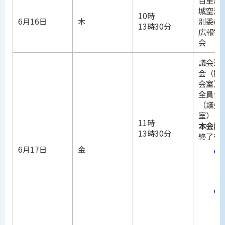
百里基
城空港
10時
6月16日
木
別委員
13時30分
広報特
会
議会運
会（議
会室）
全員協
（議会
室）
11時
本会議
13時30分
終了後
6月17日
金