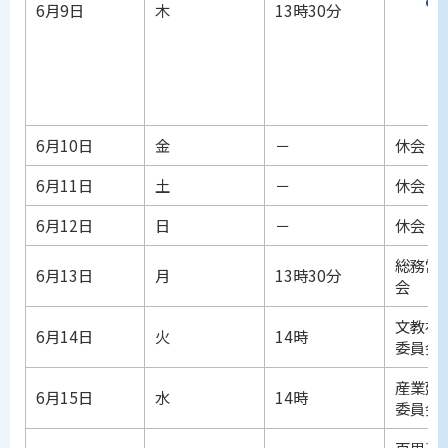
6月9日
木
13時30分
6月10日
金
－
休会
6月11日
土
－
休会
6月12日
日
－
休会
総務常
6月13日
月
13時30分
会
文教福
6月14日
火
14時
委員会
産業建
6月15日
水
14時
委員会