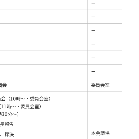
－
－
－
－
－
－
員会
委員会室
員会
（10時～・委員会室）
（11時～・委員会室）
時30分～）
長報告
本会議場
、採決