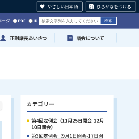
やさしい日本語
ひらがなをつける
ページ
PDF
ID
正副議長あいさつ
議会について
カテゴリー
第4回定例会（11月25日開会-12月
10日閉会）
第3回定例会（9月1日開会-17日閉