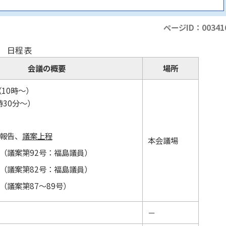
ページID：00341
日程表
会議の概要
場所
（10時～）
時30分～）
報告、
議案上程
本会議場
（議案第92号：福島議員）
（議案第82号：福島議員）
（議案第87～89号）
－