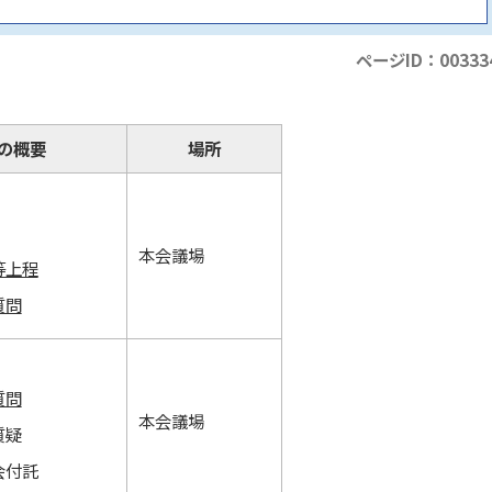
ページID：00333
の概要
場所
本会議場
等上程
質問
質問
本会議場
質疑
会付託