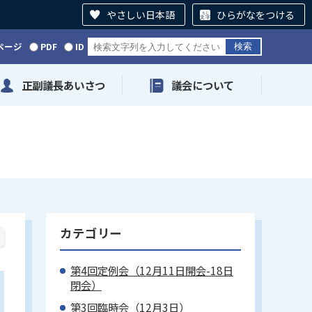
やさしい日本語
ひらがなをつける
ページ
PDF
ID
正副議長あいさつ
議会について
カテゴリー
第4回定例会（12月11日開会-18日
閉会）
第3回臨時会（12月3日）