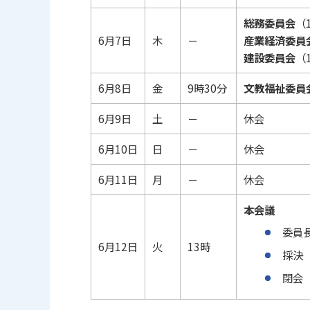
総務委員会
（
6月7日
木
－
産業経済委員
建設委員会
（
6月8日
金
9時30分
文教福祉委員
6月9日
土
－
休会
6月10日
日
－
休会
6月11日
月
－
休会
本会議
委員
6月12日
火
13時
採決
閉会