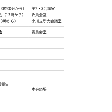
13時30分から）
第2・3会議室
会
（13時から）
委員会室
13時から）
小川支所大会議室
会
委員会室
－
－
－
長報告
本会議場