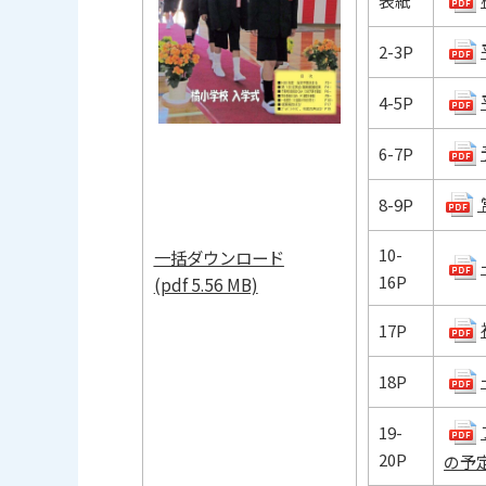
表紙
2-3P
4-5P
6-7P
8-9P
10-
一括ダウンロード
16P
(pdf 5.56 MB)
17P
18P
19-
20P
の予