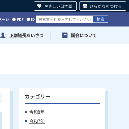
やさしい日本語
ひらがなをつける
ページ
PDF
ID
正副議長あいさつ
議会について
カテゴリー
令和8年
令和7年