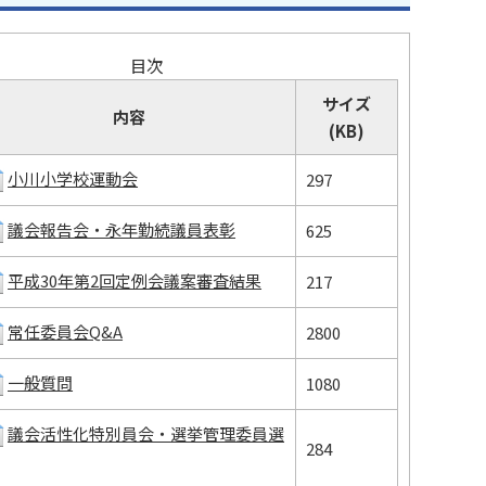
目次
サイズ
内容
(KB)
小川小学校運動会
297
議会報告会・永年勤続議員表彰
625
平成30年第2回定例会議案審査結果
217
常任委員会Q&A
2800
一般質問
1080
議会活性化特別員会・選挙管理委員選
284