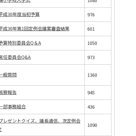
1080
平成30年度当初予算
976
平成30年第1回定例会議案審査結果
601
予算特別委員会Q＆A
1050
常任委員会Q&A
973
一般質問
1360
視察報告
945
一部事務組合
436
プレゼントクイズ、議長通信、次定例会
1090
定