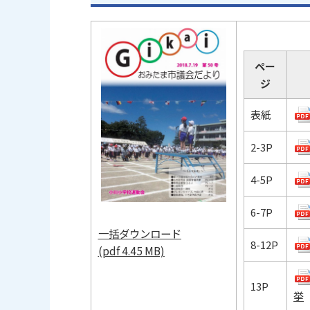
ペー
ジ
表紙
2-3P
4-5P
6-7P
一括ダウンロード
8-12P
(pdf 4.45 MB)
13P
挙