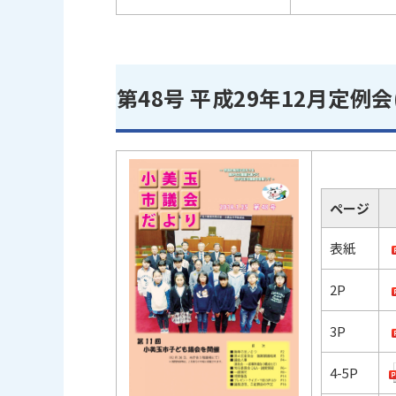
第48号 平成29年12月定例会
ページ
表紙
2P
3P
4-5P