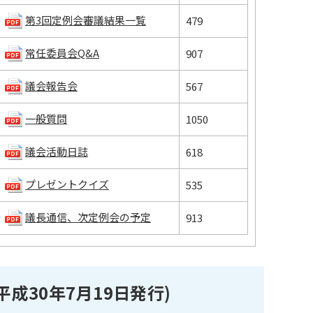
第3回定例会審議結果一覧
479
常任委員会Q&A
907
議会報告会
567
一般質問
1050
議会活動日誌
618
プレゼントクイズ
535
議長通信、次定例会の予定
913
平成30年7月19日発行)