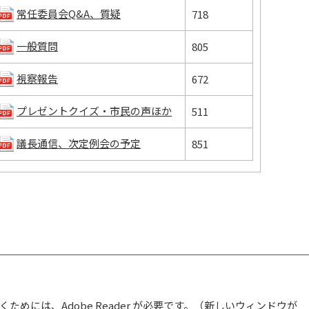
常任委員会Q&A、質疑
718
一般質問
805
視察報告
672
プレゼントクイズ・市民の声ほか
511
議長通信、次定例会の予定
851
ためには、Adobe Reader が必要です。（新しいウィンドウが