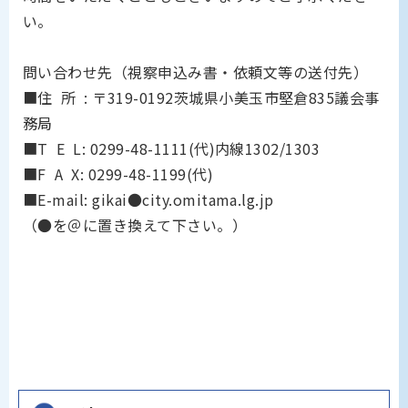
い。
問い合わせ先（視察申込み書・依頼文等の送付先）
■住 所 : 〒319-0192茨城県小美玉市堅倉835議会事
務局
■T E L: 0299-48-1111(代)内線1302/1303
■F A X: 0299-48-1199(代)
■E-mail: gikai●city.omitama.lg.jp
（●を＠に置き換えて下さい。）